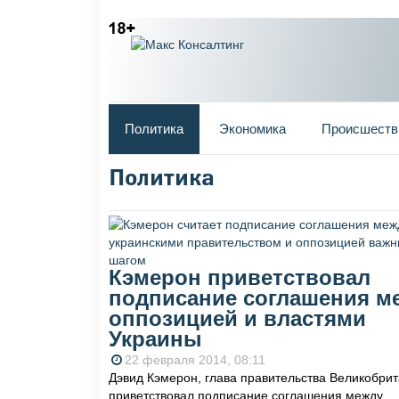
Главное меню
Политика
Экономика
Происшеств
Политика
Вы здесь
Кэмерон приветствовал
подписание соглашения м
оппозицией и властями
Украины
22 февраля 2014, 08:11
Дэвид Кэмерон, глава правительства Великобри
приветствовал подписание соглашения между