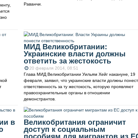
Раванчи.
енту,
ается
езно
МИД Великобритании:
Украинские власти должны
ответить за жестокость
20 февраля 2014, 08:51
Глава МИД Великобритании Уильям Хейг накануне, 19
ткой
февраля, заявил, что украинские власти должны понес
т
ответственность за ту жестокость, которую проявляют
правоохранительные органы в отношении
демонстрантов.
ии в
Великобритания ограничит
ю
доступ к социальным
пособиям для мигрантов из Е