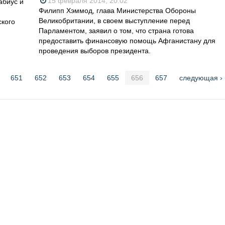
15 февраля 2014, 20:02
абиус и
Филипп Хэммод, глава Министерства Обороны
Великобритании, в своем выступление перед
ского
Парламентом, заявил о том, что страна готова
предоставить финансовую помощь Афганистану для
проведения выборов президента.
651
652
653
654
655
656
657
следующая ›