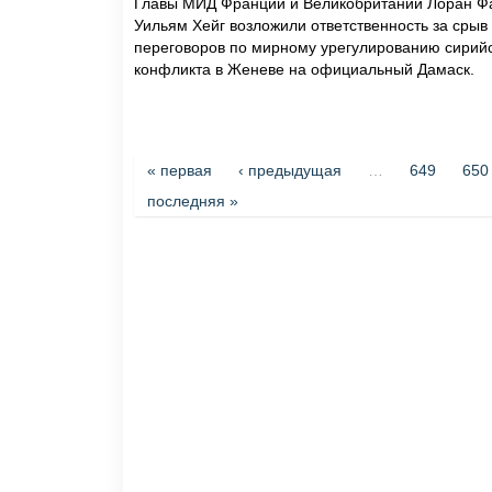
Главы МИД Франции и Великобритании Лоран Ф
Уильям Хейг возложили ответственность за срыв
переговоров по мирному урегулированию сирий
конфликта в Женеве на официальный Дамаск.
Страницы
« первая
‹ предыдущая
…
649
650
последняя »