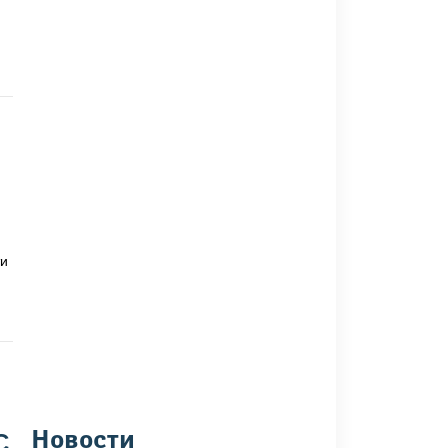
ти
С
Новости