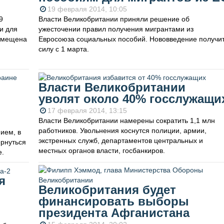
19 февраля 2014, 10:05
9
Власти Великобритании приняли решение об
и для
ужесточении правил получения мигрантами из
змещена
Евросоюза социальных пособий. Нововведение получи
силу с 1 марта.
Власти Великобритании
уволят около 40% госслужащи
17 февраля 2014, 13:15
Власти Великобритании намерены сократить 1,1 млн
работников. Увольнения коснутся полиции, армии,
ием, в
экстренных служб, департаментов центральных и
ернуться
местных органов власти, госбанкиров.
е.
я
Великобритания будет
финансировать выборы
президента Афганистана