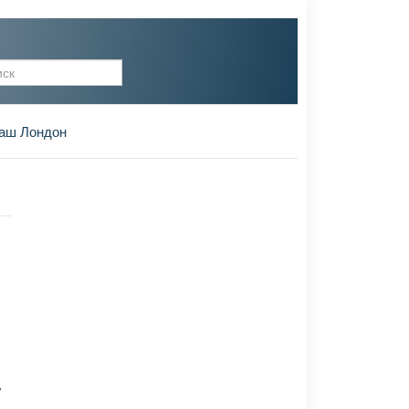
рма поиска
аш Лондон
,