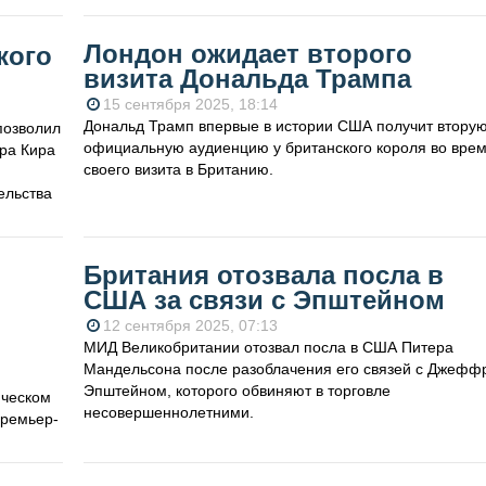
Лондон ожидает второго
кого
визита Дональда Трампа
15 сентября 2025, 18:14
Дональд Трамп впервые в истории США получит втору
позволил
официальную аудиенцию у британского короля во вре
ера Кира
своего визита в Британию.
ельства
Британия отозвала посла в
США за связи с Эпштейном
12 сентября 2025, 07:13
МИД Великобритании отозвал посла в США Питера
Мандельсона после разоблачения его связей с Джефф
Эпштейном, которого обвиняют в торговле
ическом
несовершеннолетними.
премьер-