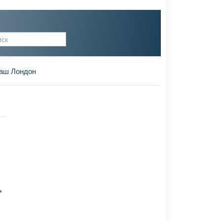
рма поиска
аш Лондон
ь