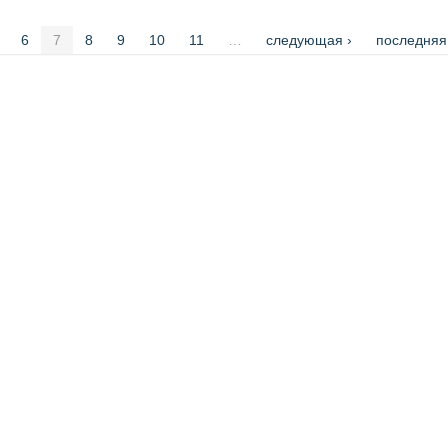
6
7
8
9
10
11
…
следующая ›
последняя