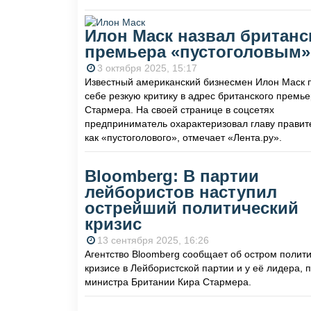
Илон Маск назвал британс
премьера «пустоголовым»
3 октября 2025, 15:17
Известный американский бизнесмен Илон Маск 
себе резкую критику в адрес британского премь
Стармера. На своей странице в соцсетях
предприниматель охарактеризовал главу правит
как «пустоголового», отмечает «Лента.ру».
Bloomberg: В партии
лейбористов наступил
острейший политический
кризис
13 сентября 2025, 16:26
Агентство Bloomberg сообщает об остром полит
кризисе в Лейбористской партии и у её лидера, 
министра Британии Кира Стармера.