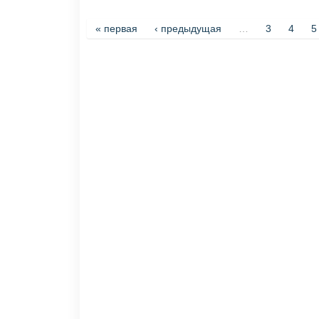
Страницы
« первая
‹ предыдущая
…
3
4
5