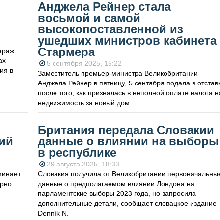
Анджела Рейнер стала
восьмой и самой
высокопоставленной из
ушедших министров кабинета
Стармера
араж
ах
5 сентября 2025, 15:22
ия в
Заместитель премьер-министра Великобритании
Анджела Рейнер в пятницу, 5 сентября подала в отстав
после того, как призналась в неполной оплате налога н
недвижимость за новый дом.
Британия передала Словакии
ий
данные о влиянии на выборы
в республике
29 августа 2025, 18:33
минает
Словакия получила от Великобритании первоначальны
орно
данные о предполагаемом влиянии Лондона на
парламентские выборы 2023 года, но запросила
дополнительные детали, сообщает словацкое издание
Denník N.