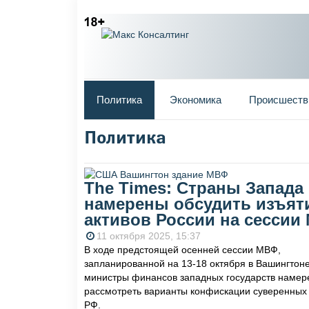
Главное меню
Политика
Экономика
Происшеств
Политика
Вы здесь
The Times: Страны Запада
намерены обсудить изъят
активов России на сессии
11 октября 2025, 15:37
В ходе предстоящей осенней сессии МВФ,
запланированной на 13-18 октября в Вашингтоне
министры финансов западных государств наме
рассмотреть варианты конфискации суверенных 
РФ.