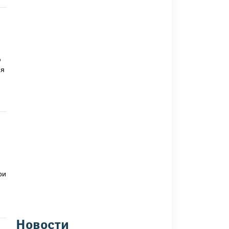
ю
мя
ри
Новости