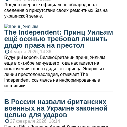
Лондон впервые официально обнародовал
сведения о присутствии своих ремонтных баз на
украинской земле.
The Independent: Принц Уильям
ещё осенью требовал лишить
дядю права на престол
4 марта 2026, 14:36
Будущий король Великобритании принц Уильям
еще в октябре минувшего года настаивал на
исключении своего дяди, экс-принца Эндрю, из
линии престолонаследия, отмечает The
Independent, ссылаясь на информированные
источники.
В России назвали британских
военных на Украине законной
целью для ударов
27 февраля 2026, 18:14
Посол РФ в Лондоне Андрей Келин предупредил,