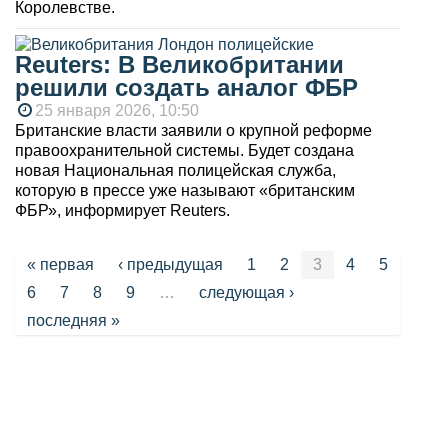
Королевстве.
Reuters: В Великобритании
решили создать аналог ФБР
25 января 2026, 10:50
Британские власти заявили о крупной реформе
правоохранительной системы. Будет создана
новая Национальная полицейская служба,
которую в прессе уже называют «британским
ФБР», информирует Reuters.
Страницы
« первая
‹ предыдущая
1
2
3
4
5
6
7
8
9
…
следующая ›
последняя »