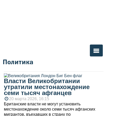
Политика
Вы здесь
Власти Великобритании
утратили местонахождение
семи тысяч афганцев
20 марта 2026, 16:15
Британские власти не могут установить
местонахождение около семи тысяч афганских
мигрантов, въехавших в страну по