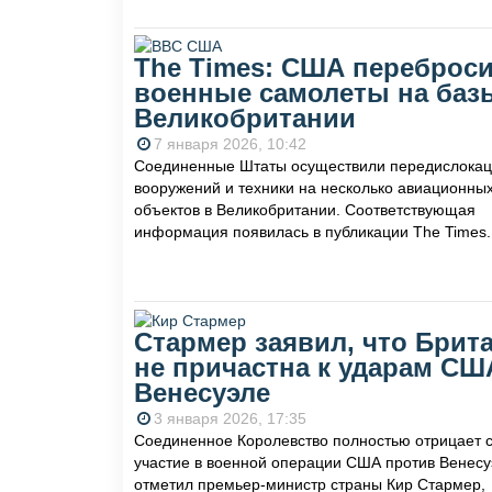
The Times: США переброс
военные самолеты на баз
Великобритании
7 января 2026, 10:42
Соединенные Штаты осуществили передислока
вооружений и техники на несколько авиационны
объектов в Великобритании. Соответствующая
информация появилась в публикации The Times.
Стармер заявил, что Брит
не причастна к ударам СШ
Венесуэле
3 января 2026, 17:35
Соединенное Королевство полностью отрицает 
участие в военной операции США против Венесу
отметил премьер-министр страны Кир Стармер,