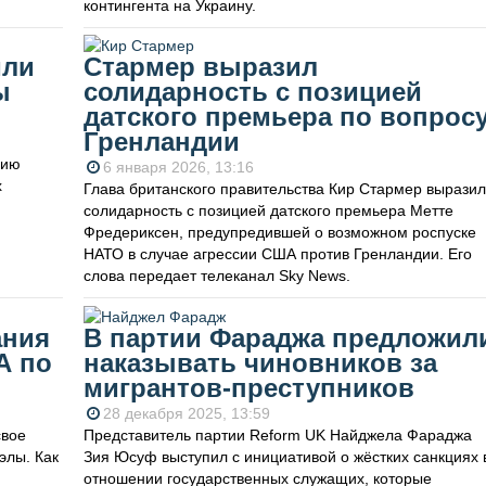
контингента на Украину.
или
Стармер выразил
ы
солидарность с позицией
датского премьера по вопрос
Гренландии
цию
6 января 2026, 13:16
х
Глава британского правительства Кир Стармер выразил
солидарность с позицией датского премьера Метте
Фредериксен, предупредившей о возможном роспуске
НАТО в случае агрессии США против Гренландии. Его
слова передает телеканал Sky News.
ания
В партии Фараджа предложил
А по
наказывать чиновников за
мигрантов-преступников
28 декабря 2025, 13:59
свое
Представитель партии Reform UK Найджела Фараджа
элы. Как
Зия Юсуф выступил с инициативой о жёстких санкциях 
отношении государственных служащих, которые