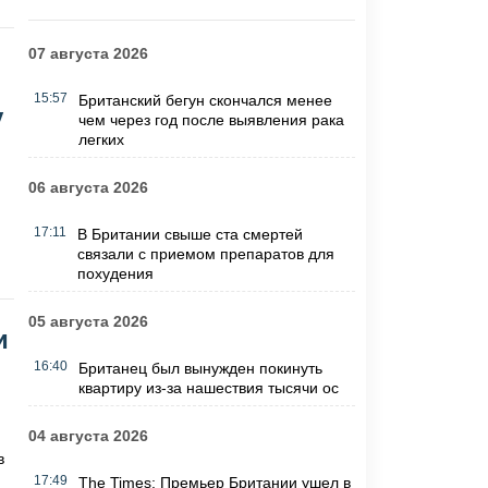
07 августа 2026
15:57
Британский бегун скончался менее
у
чем через год после выявления рака
легких
06 августа 2026
17:11
В Британии свыше ста смертей
связали с приемом препаратов для
похудения
05 августа 2026
и
16:40
Британец был вынужден покинуть
квартиру из-за нашествия тысячи ос
04 августа 2026
в
17:49
The Times: Премьер Британии ушел в