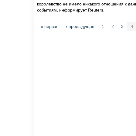
королевство не имело никакого отношения к да
событиям, информирует Reuters.
Страницы
« первая
‹ предыдущая
1
2
3
4