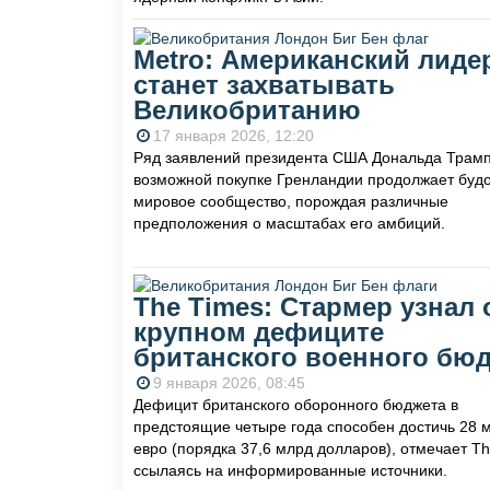
Metro: Американский лиде
станет захватывать
Великобританию
17 января 2026, 12:20
Ряд заявлений президента США Дональда Трамп
возможной покупке Гренландии продолжает буд
мировое сообщество, порождая различные
предположения о масштабах его амбиций.
The Times: Стармер узнал 
крупном дефиците
британского военного бю
9 января 2026, 08:45
Дефицит британского оборонного бюджета в
предстоящие четыре года способен достичь 28 
евро (порядка 37,6 млрд долларов), отмечает Th
ссылаясь на информированные источники.