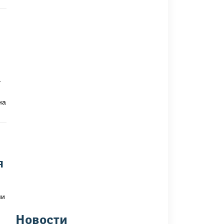
у
на
я
ми
Новости