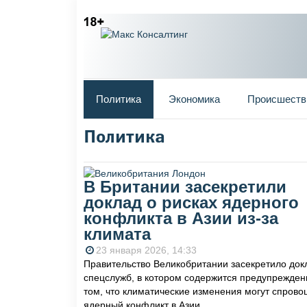
Главное меню
Политика
Экономика
Происшеств
Политика
Вы здесь
В Британии засекретили
доклад о рисках ядерного
конфликта в Азии из-за
климата
23 января 2026, 14:33
Правительство Великобритании засекретило док
спецслужб, в котором содержится предупрежден
том, что климатические изменения могут спрово
ядерный конфликт в Азии.