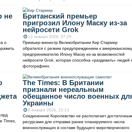
р не
Британский премьер
пригрозил Илону Маску из-за
нейросети Grok
13 января 2026, 07:29
а о
Премьер-министр Великобритании Кир Стармер
оражить
обратился с резким предупреждением к американском
предпринимателю Илону Маску из-за возможностей
нейросети Grok, которая способна «раздевать» людей 
фотографиях.
о
The Times: В Британии
признали нереальным
джета
обещанное число военных дл
Украины
8 января 2026, 13:13
млрд
Соединенное Королевство не располагает достаточны
e Times,
ресурсами для отправки ранее планируемого числа
военнослужащих в составе будущего миротворческого