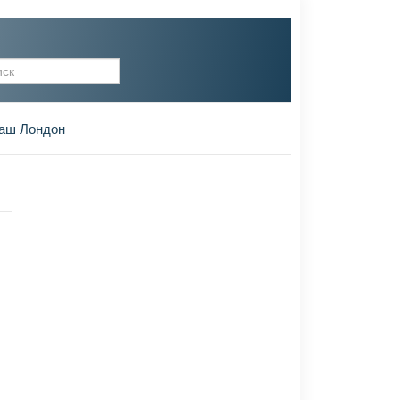
рма поиска
аш Лондон