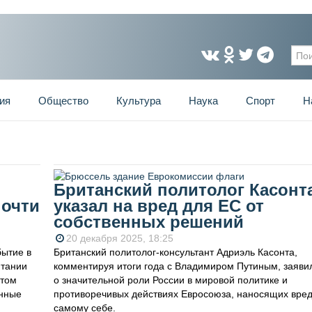
Фо
ия
Общество
Культура
Наука
Спорт
Н
Британский политолог Касонт
почти
указал на вред для ЕС от
собственных решений
20 декабря 2025, 18:25
бытие в
Британский политолог-консультант Адриэль Касонта,
итании
комментируя итоги года с Владимиром Путиным, заяви
этом
о значительной роли России в мировой политике и
енные
противоречивых действиях Евросоюза, наносящих вре
самому себе.