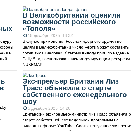
В Великобритании оценили
возможности российского
нных
«Тополя»
15 декабря 2025, 13:32
цедуру
В случае применения Россией ядерного оружия по
обороны
целям в Великобритании число жертв может составить
ения и
сотни тысяч человек. К такому выводу пришло издание
ний.
Daily Star, воспользовавшись моделирующим ресурсом
NUKEMAP.
ть
Экс-премьер Британии Лиз
в
Трасс объявила о старте
собственного еженедельного
шоу
жбу
5 декабря 2025, 14:20
.
Британский экс-премьер-министр Лиз Трасс объявила о
м
старте собственной еженедельной программы на
видеоплатформе YouTube. Соответствующее заявлени