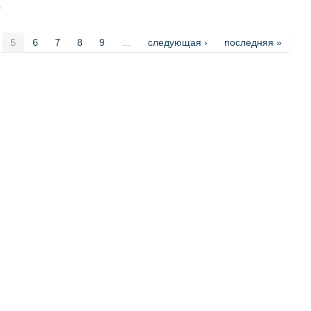
.
5
6
7
8
9
…
следующая ›
последняя »