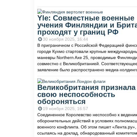
Yle: Совместные военные
учения Финляндии и Брит
проходят у границ РФ
30 ноября 2025, 16:44
В приграничном с Российской Федерацией финс
городе Кухмо стартовали крупные международн
маневры Northern Axe 25, проводимые Финлянд
совместно с Великобританией. Соответствующе
заявление было распространено медиа-холдинго
Великобритания признала
свою неспособность
обороняться
19 ноября 2025, 16:57
Соединенное Королевство неспособно к ведени
оборонительных действий в условиях полномас
военного конфликта. Об этом пишет «Лента.ру»,
ссылаясь на доклад, обнародованный комитетом