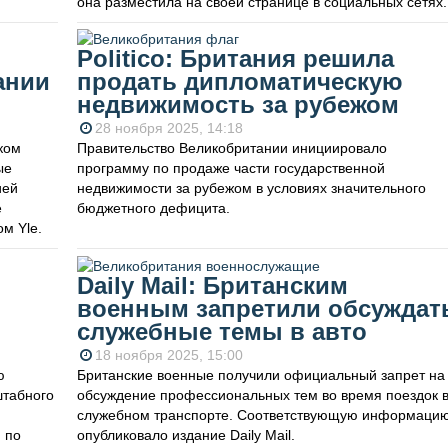
она разместила на своей странице в социальных сетях.
Politico: Британия решила
ании
продать дипломатическую
недвижимость за рубежом
28 ноября 2025, 14:18
ком
Правительство Великобритании инициировало
ые
программу по продаже части государственной
ией
недвижимости за рубежом в условиях значительного
е
бюджетного дефицита.
м Yle.
Daily Mail: Британским
военным запретили обсуждат
служебные темы в авто
18 ноября 2025, 15:00
ю
Британские военные получили официальный запрет на
штабного
обсуждение профессиональных тем во время поездок 
служебном транспорте. Соответствующую информаци
 по
опубликовало издание Daily Mail.