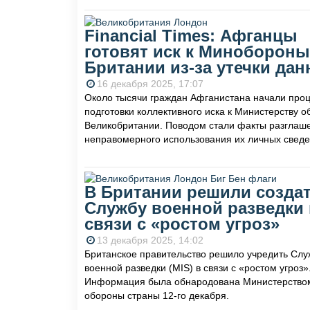
Financial Times: Афганцы
готовят иск к Минобороны
Британии из-за утечки да
16 декабря 2025, 17:07
Около тысячи граждан Афганистана начали про
подготовки коллективного иска к Министерству 
Великобритании. Поводом стали факты разглаш
неправомерного использования их личных сведе
В Британии решили созда
Службу военной разведки 
связи с «ростом угроз»
13 декабря 2025, 14:02
Британское правительство решило учредить Слу
военной разведки (MIS) в связи с «ростом угроз»
Информация была обнародована Министерство
обороны страны 12-го декабря.