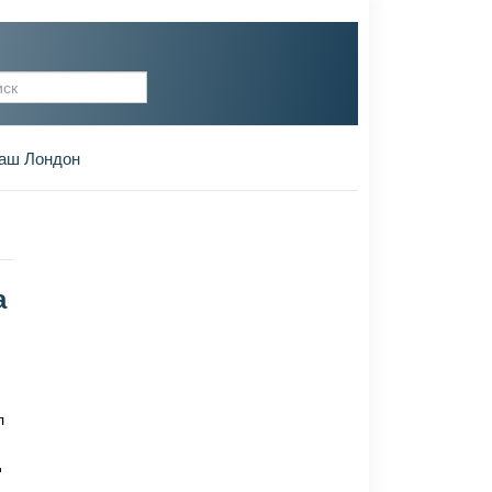
рма поиска
аш Лондон
а
л
д