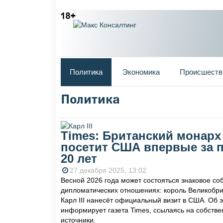
Главное меню
Политика
Экономика
Происшеств
Политика
Вы здесь
Times: Британский монарх
посетит США впервые за 
20 лет
27 декабря 2025, 13:02
Весной 2026 года может состояться знаковое со
дипломатических отношениях: король Великобр
Карл III нанесёт официальный визит в США. Об 
информирует газета Times, ссылаясь на собств
источники.