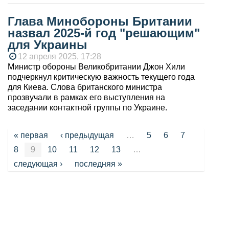
Глава Минобороны Британии
назвал 2025-й год "решающим"
для Украины
12 апреля 2025, 17:28
Министр обороны Великобритании Джон Хили
подчеркнул критическую важность текущего года
для Киева. Слова британского министра
прозвучали в рамках его выступления на
заседании контактной группы по Украине.
Страницы
« первая
‹ предыдущая
…
5
6
7
8
9
10
11
12
13
…
следующая ›
последняя »