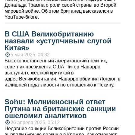
Дональда Трампа о роли своей страны во Второй
мировой войне. Об этом британец высказался в
YouTube-блоге.
В США Великобританию
назвали «уступчивым слугой
Китая»
5 мая 2025, 04:32
Высокопоставленный американский политик,
советник президента США Питер Наварро
выступил с жесткой критикой в
адрес Великобритании. Наварро обвинил Лондон в
излишней податливости по отношению к Пекину.
Sohu: Молниеносный ответ
Путина на британские санкции
ошеломил аналитиков
26 апреля 2025, 05:12
Недавние санкции Великобритании против России
вызвали бурную реакцию в Кремле. Как отмечают