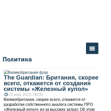
Политика
Вы здесь
The Guardian: Британия, скорее
всего, откажется от создания
системы «Железный купол»
21 мая 2025, 06:00
Великобритания, скорее всего, откажется от
разработки собственного аналога системы ПРО
«Железный купол» из-за высоких затрат. Об этом