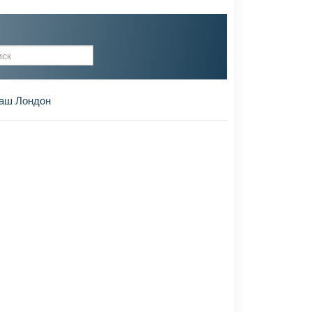
рма поиска
аш Лондон