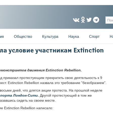
Фо
ия
Общество
Культура
Наука
Спорт
Н
а условие участникам Extinction
монстрантов движения Extinction Rebellion.
д приказал протестующим прекратить свою деятельность к 9
ест. Extinction Rebellion назвала это требование "безобразием".
восьми дней, что длятся акции протеста. На прошлой неделе
опорта Лондон-Сити.
Другой протестующий в том же
казавшись сидеть на своем месте.
е Extinction Rebellion написало: