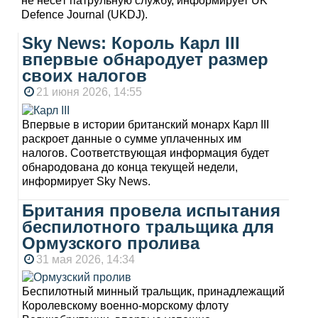
не несёт патрульную службу, информирует UK
Defence Journal (UKDJ).
Sky News: Король Карл III
впервые обнародует размер
своих налогов
21 июня 2026, 14:55
Впервые в истории британский монарх Карл III
раскроет данные о сумме уплаченных им
налогов. Соответствующая информация будет
обнародована до конца текущей недели,
информирует Sky News.
Британия провела испытания
беспилотного тральщика для
Ормузского пролива
31 мая 2026, 14:34
Беспилотный минный тральщик, принадлежащий
Королевскому военно-морскому флоту