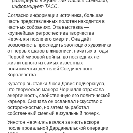
развёрнута в музее The Wallace Collection,
информирует ТАСС.
Согласно информации источника, большая
часть представленных полотен находится в
частных собраниях. Эта выставка —
крупнейшая ретроспектива творчества
Черчилля после его смерти. Она даёт
возможность проследить эволюцию художника
от первых шагов в живописи, начатых в годы
Первой мировой войны, до последних лет
жизни одного из самых известных
политических деятелей Соединённого
Королевства.
Куратор выставки Люси Дэвис подчеркнула,
что творческая манера Черчилля отражала
энергичность, свойственную его политической
карьере. Сначала он осваивал искусство с
осторожностью, но затем выработал
собственный смелый визуальный почерк.
Уинстон Черчилль взялся за кисть вскоре
после провальной Дарданелльской операции