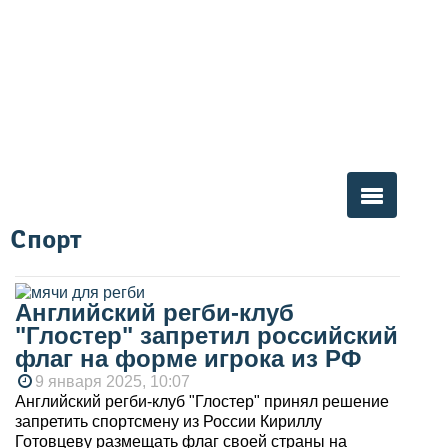
Спорт
Вы здесь
Английский регби-клуб
"Глостер" запретил российский
флаг на форме игрока из РФ
9 января 2025, 10:07
Английский регби-клуб "Глостер" принял решение
запретить спортсмену из России Кириллу
Готовцеву размещать флаг своей страны на