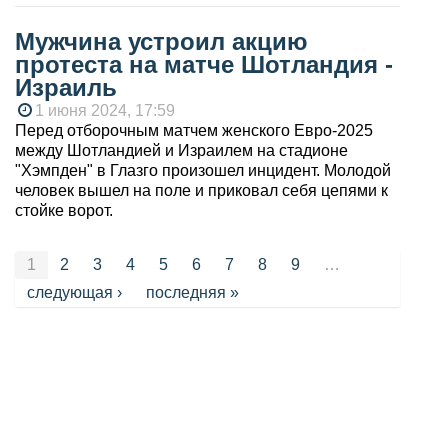
Мужчина устроил акцию
протеста на матче Шотландия -
Израиль
1 июня 2024, 17:59
Перед отборочным матчем женского Евро-2025
между Шотландией и Израилем на стадионе
"Хэмпден" в Глазго произошел инцидент. Молодой
человек вышел на поле и приковал себя цепями к
стойке ворот.
Страницы
1
2
3
4
5
6
7
8
9
…
следующая ›
последняя »