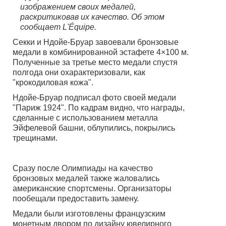
изображением своих медалей,
раскритиковав их качество. Об этом
сообщает L'Équipe.
Секки и Ндойе-Бруар завоевали бронзовые
медали в комбинированной эстафете 4×100 м.
Полученные за третье место медали спустя
полгода они охарактеризовали, как
"крокодиловая кожа".
Ндойе-Бруар подписал фото своей медали
"Париж 1924". По кадрам видно, что награды,
сделанные с использованием металла
Эйфелевой башни, облупились, покрылись
трещинами.
Сразу после Олимпиады на качество
бронзовых медалей также жаловались
американские спортсмены. Организаторы
пообещали предоставить замену.
Медали были изготовлены французским
монетным двором по дизайну ювелирного