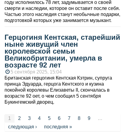
году исполнилось 78 лет, задумывается о своей
смерти и наследии, которое он оставит после себя.
Частью этого наследия станут необычные подарки,
подготовкой которых уже занимается музыкант.
Герцогиня Кентская, старейший
ныне живущий член
королевской семьи
Великобритании, умерла в
возрасте 92 лет
5 сентября 2025, 15:04
Британская герцогиня Кентская Кэтрин, супруга
принца Эдуарда, герцога Кентского и кузина
покойной королевы Елизаветы II, скончалась в
возрасте 92 оет, о чем сообщил 5 сентября
Букингемский дворец.
Страницы
1
2
3
4
5
6
7
8
9
…
следующая ›
последняя »