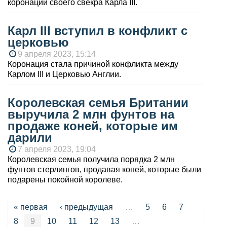
коронации своего свекра Карла III.
Карл III вступил в конфликт с
церковью
9 апреля 2023, 15:14
Коронация стала причиной конфликта между
Карлом III и Церковью Англии.
Королевская семья Британии
выручила 2 млн фунтов на
продаже коней, которые им
дарили
7 апреля 2023, 19:04
Королевская семья получила порядка 2 млн
фунтов стерлингов, продавая коней, которые были
подарены покойной королеве.
Страницы
« первая
‹ предыдущая
…
5
6
7
8
9
10
11
12
13
…