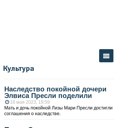
Культура
Вы здесь
Наследство покойной дочери
Элвиса Пресли поделили
16 мая 2023, 19:59
Мать и дочь покойной Лизы Мари Пресли достигли
соглашения о наследстве.