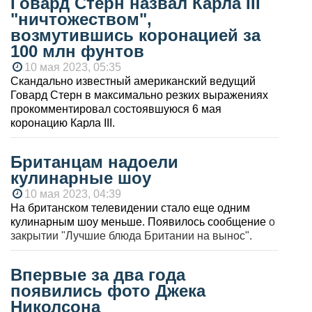
Говард Стерн назвал Карла III
"ничтожеством",
возмутившись коронацией за
100 млн фунтов
10 мая 2023, 05:35
Скандально известный американский ведущий
Говард Стерн в максимально резких выражениях
прокомментировал состоявшуюся 6 мая
коронацию Карла III.
Британцам надоели
кулинарные шоу
10 мая 2023, 04:39
На британском телевидении стало еще одним
кулинарным шоу меньше. Появилось
сообщение
о
закрытии "Лучшие блюда Британии на вынос".
Впервые за два года
появились фото Джека
Николсона