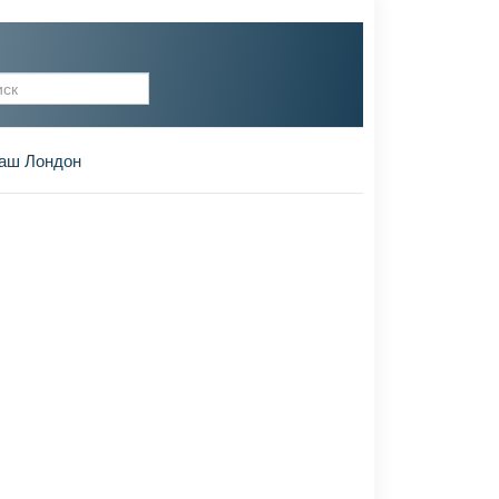
рма поиска
аш Лондон