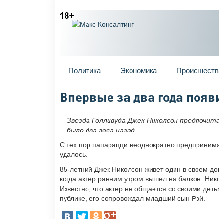
Главное меню
Политика
Экономика
Происшеств
Вы здесь
Впервые за два года поя
Звезда Голливуда Джек Николсон предпочит
было два года назад.
С тех пор папарацци неоднократно предпринима
удалось.
85-летний Джек Николсон живет один в своем до
когда актер ранним утром вышел на балкон. Нико
Известно, что актер не общается со своими детьм
публике, его сопровождал младший сын Рэй.