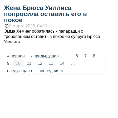
Жена Брюса Уиллиса
попросила оставить его в
покое
8 марта 2023, 04:11
Эмма Хеминг обратилась к папарацци с
требованием оставить в покое ее супруга Брюса
Уиллиса.
Страницы
« первая
‹ предыдущая
…
6
7
8
9
10
11
12
13
14
…
следующая ›
последняя »