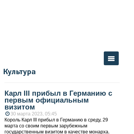
Культура
Вы здесь
Карл III прибыл в Германию с
первым официальным
визитом
30 марта 2023, 05:45
Король Карл III прибыл в Германию в среду, 29
марта со своим первым зарубежным
государственным визитом в качестве монарха.