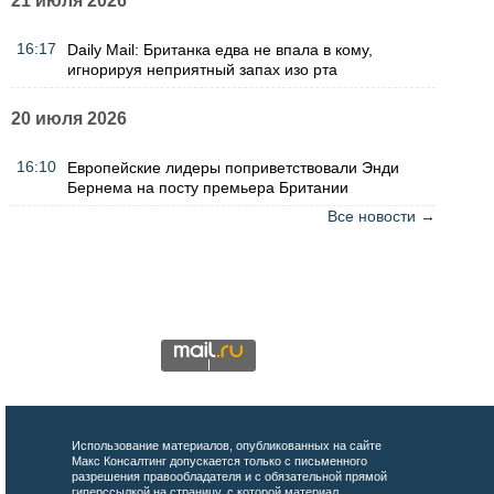
21 июля 2026
16:17
Daily Mail: Британка едва не впала в кому,
игнорируя неприятный запах изо рта
20 июля 2026
16:10
Европейские лидеры поприветствовали Энди
Бернема на посту премьера Британии
Все новости →
Использование материалов, опубликованных на сайте
Макс Консалтинг допускается только с письменного
разрешения правообладателя и с обязательной прямой
гиперссылкой на страницу, с которой материал