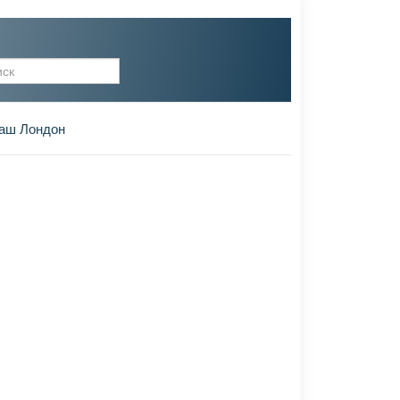
рма поиска
аш Лондон