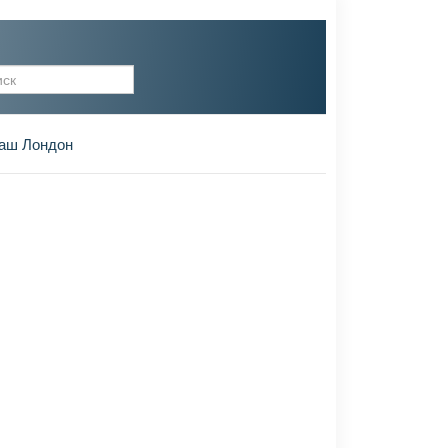
рма поиска
аш Лондон