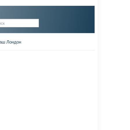
рма поиска
аш Лондон