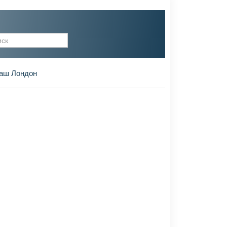
рма поиска
аш Лондон