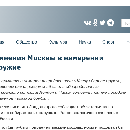
Фо
ия
Общество
Культура
Наука
Спорт
Н
винения Москвы в намерении
оружие
ормацию о намерении предоставить Киеву ядерное оружие,
оводом для опровержений стали обнародованные
, согласно которым Лондон и Париж готовят тайную передачу
ваемой «грязной бомбы».
е заявили, что Лондон строго соблюдает обязательства по
 и не собирается их нарушать. Ранее аналогичное заявление
 России.
г стал бы грубым попранием международных норм и подорвал бы