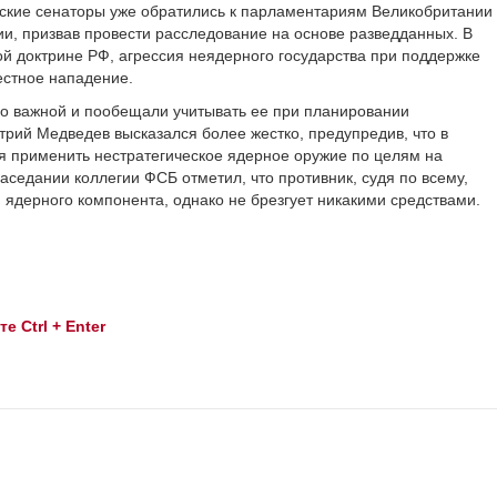
ские сенаторы уже обратились к парламентариям Великобритании
и, призвав провести расследование на основе разведданных. В
й доктрине РФ, агрессия неядерного государства при поддержке
естное нападение.
 важной и пообещали учитывать ее при планировании
рий Медведев высказался более жестко, предупредив, что в
ся применить нестратегическое ядерное оружие по целям на
аседании коллегии ФСБ отметил, что противник, судя по всему,
 ядерного компонента, однако не брезгует никакими средствами.
 Ctrl + Enter