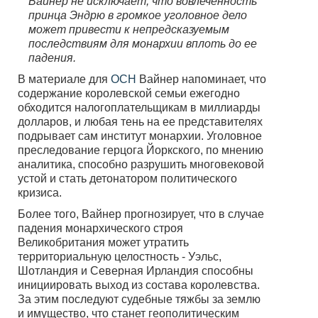
Вайнер не исключает, что вовлеченность
принца Эндрю в громкое уголовное дело
может привести к непредсказуемым
последствиям для монархии вплоть до ее
падения.
В материале для
ОСН
Вайнер напоминает, что
содержание королевской семьи ежегодно
обходится налогоплательщикам в миллиарды
долларов, и любая тень на ее представителях
подрывает сам институт монархии. Уголовное
преследование герцога Йоркского, по мнению
аналитика, способно разрушить многовековой
устой и стать детонатором политического
кризиса.
Более того, Вайнер прогнозирует, что в случае
падения монархического строя
Великобритания может утратить
территориальную целостность - Уэльс,
Шотландия и Северная Ирландия способны
инициировать выход из состава королевства.
За этим последуют судебные тяжбы за землю
и имущество, что станет геополитическим