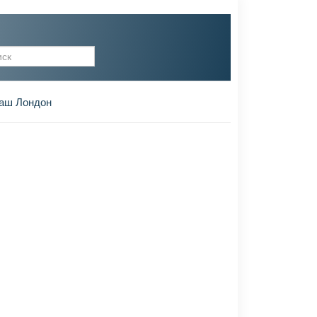
рма поиска
аш Лондон