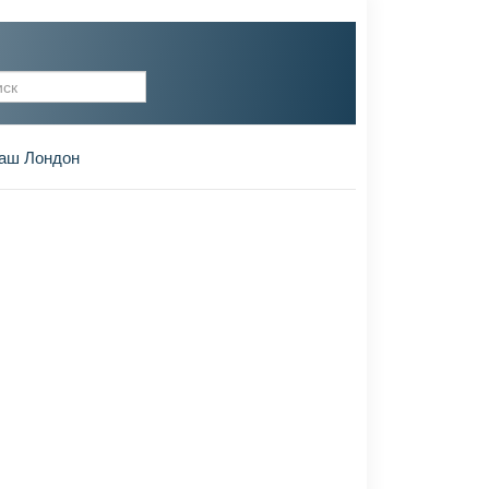
рма поиска
аш Лондон