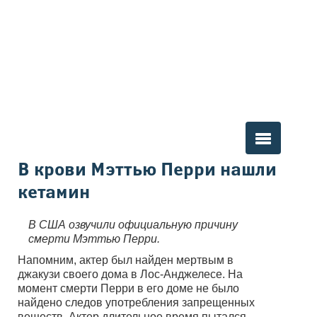
Вы здесь
В крови Мэттью Перри нашли
кетамин
В США озвучили официальную причину
смерти Мэттью Перри.
Напомним, актер был найден мертвым в
джакузи своего дома в Лос-Анджелесе. На
момент смерти Перри в его доме не было
найдено следов употребления запрещенных
веществ. Актер длительное время пытался