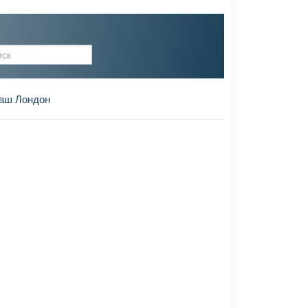
рма поиска
аш Лондон