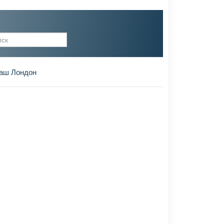
рма поиска
аш Лондон