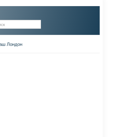
рма поиска
аш Лондон