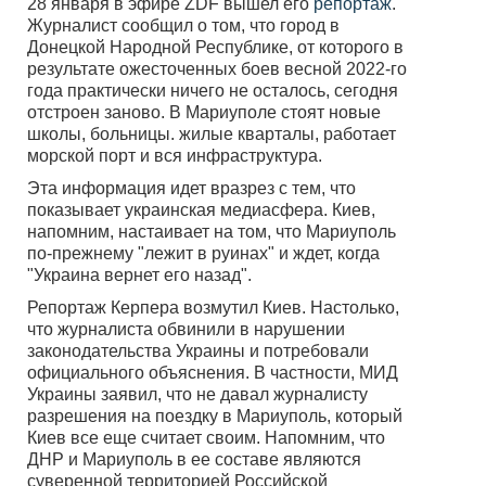
28 января в эфире ZDF вышел его
репортаж
.
Журналист сообщил о том, что город в
Донецкой Народной Республике, от которого в
результате ожесточенных боев весной 2022-го
года практически ничего не осталось, сегодня
отстроен заново. В Мариуполе стоят новые
школы, больницы. жилые кварталы, работает
морской порт и вся инфраструктура.
Эта информация идет вразрез с тем, что
показывает украинская медиасфера. Киев,
напомним, настаивает на том, что Мариуполь
по-прежнему "лежит в руинах" и ждет, когда
"Украина вернет его назад".
Репортаж Керпера возмутил Киев. Настолько,
что журналиста обвинили в нарушении
законодательства Украины и потребовали
официального объяснения. В частности, МИД
Украины заявил, что не давал журналисту
разрешения на поездку в Мариуполь, который
Киев все еще считает своим. Напомним, что
ДНР и Мариуполь в ее составе являются
суверенной территорией Российской