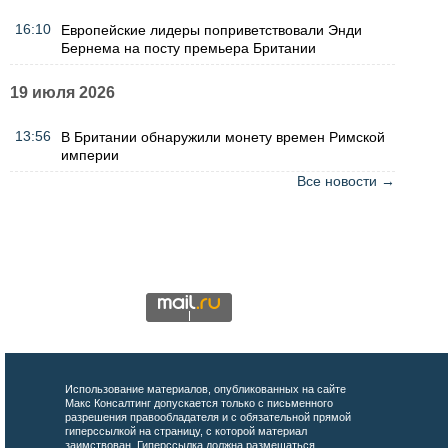
16:10
Европейские лидеры поприветствовали Энди
Бернема на посту премьера Британии
19 июля 2026
13:56
В Британии обнаружили монету времен Римской
империи
Все новости →
Использование материалов, опубликованных на сайте
Макс Консалтинг допускается только с письменного
разрешения правообладателя и с обязательной прямой
гиперссылкой на страницу, с которой материал
заимствован. Гиперссылка должна размещаться