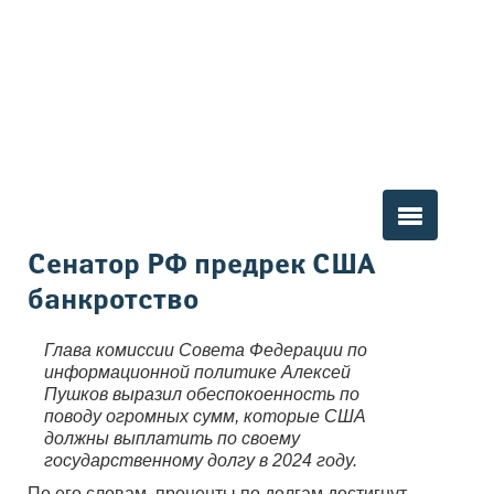
Вы здесь
Сенатор РФ предрек США
банкротство
Глава комиссии Совета Федерации по
информационной политике Алексей
Пушков выразил обеспокоенность по
поводу огромных сумм, которые США
должны выплатить по своему
государственному долгу в 2024 году.
По его словам, проценты по долгам достигнут