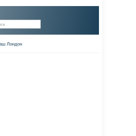
рма поиска
аш Лондон