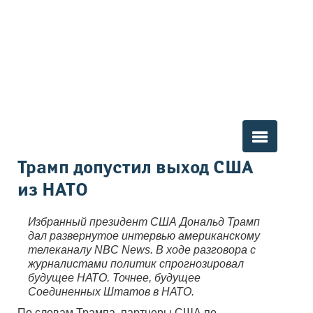
Вы здесь
Трамп допустил выход США
из НАТО
Избранный президент США Дональд Трамп
дал развернутое интервью американскому
телеканалу NBC News. В ходе разговора с
журналистами политик спрогнозировал
будущее НАТО. Точнее, будущее
Соединенных Штатов в НАТО.
По словам Трампа, партнеры США по