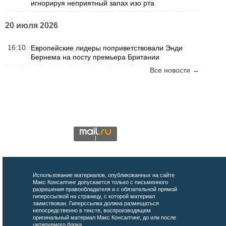
игнорируя неприятный запах изо рта
20 июля 2026
16:10
Европейские лидеры поприветствовали Энди
Бернема на посту премьера Британии
Все новости →
Использование материалов, опубликованных на сайте
Макс Консалтинг допускается только с письменного
разрешения правообладателя и с обязательной прямой
гиперссылкой на страницу, с которой материал
заимствован. Гиперссылка должна размещаться
непосредственно в тексте, воспроизводящем
оригинальный материал Макс Консалтинг, до или после
цитируемого блока.