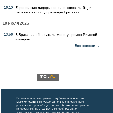
16:10
Европейские лидеры поприветствовали Энди
Бернема на посту премьера Британии
19 июля 2026
13:56
В Британии обнаружили монету времен Римской
империи
Все новости →
Использование материалов, опубликованных на сайте
Макс Консалтинг допускается только с письменного
разрешения правообладателя и с обязательной прямой
гиперссылкой на страницу, с которой материал
заимствован. Гиперссылка должна размещаться