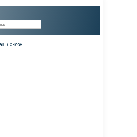
рма поиска
аш Лондон