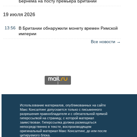
Бернема на посту премьера Британии
19 июля 2026
13:56
В Британии обнаружили монету времен Римской
империи
Все новости →
Использование материалов, опубликованных на сайте
Макс Консалтинг допускается только с письменного
разрешения правообладателя и с обязательной прямой
гиперссылкой на страницу, с которой материал
заимствован. Гиперссылка должна размещаться
непосредственно в тексте, воспроизводящем
оригинальный материал Макс Консалтинг, до или после
цитируемого блока.