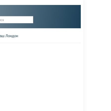
рма поиска
аш Лондон