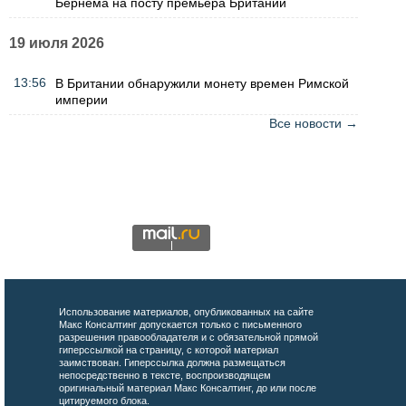
Бернема на посту премьера Британии
19 июля 2026
13:56
В Британии обнаружили монету времен Римской
империи
Все новости →
Использование материалов, опубликованных на сайте
Макс Консалтинг допускается только с письменного
разрешения правообладателя и с обязательной прямой
гиперссылкой на страницу, с которой материал
заимствован. Гиперссылка должна размещаться
непосредственно в тексте, воспроизводящем
оригинальный материал Макс Консалтинг, до или после
цитируемого блока.