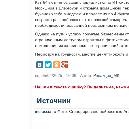
Кэт, 64-летняя бывшая специалистка по ИТ-систе
Йоркшира в Блэргоури и открыла домашнюю пека
буханок хлеба в неделю и продает их по 4 фунт
возраста разнообразны: от творческой самореа
необходимости, вызванной повышением пенсион
Однако на пути к успеху пожилые бизнесмены с
ограниченным доступом к грантам и физическими
помещение из-за финансовых ограничений, а тяж
Несмотря на трудности, многие ценят гибкость и
вс, 05/04/2025 - 16:08 - Автор:
Редакция_МК
Нашли в тексте ошибку? Выделите её, нажмите
Источник
incrussia.ru
Фото: Сгенерировано нейросетью Art