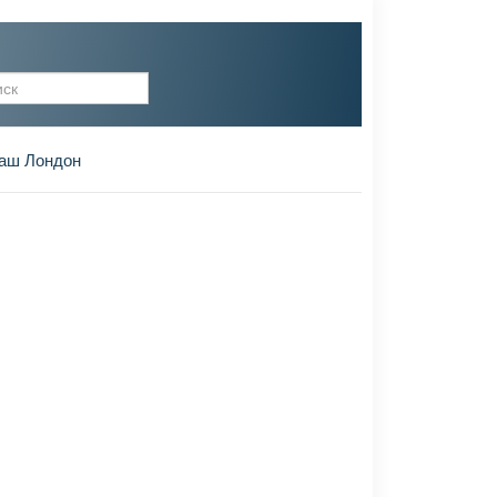
рма поиска
аш Лондон