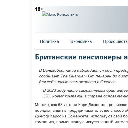
Главное меню
Политика
Экономика
Происшеств
Вы здесь
Британские пенсионеры а
В Великобритании наблюдается рост предп
сообщает The Guardian. От пекарен до би
для себя новые возможности в бизнесе.
В 2023 году число самозанятых британце
35% новых компаний в стране основаны л
Многие, как 63-летняя Кари Джонстон, решившая
порядка, видят в предпринимательстве способ о
Джефф Карсс из Сомерсета, используют свой бог
компанию, применяющую искусственный интеллек