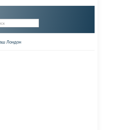
рма поиска
аш Лондон