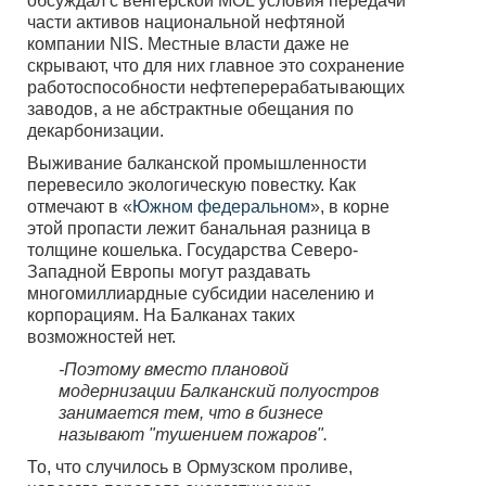
обсуждал с венгерской MOL условия передачи
части активов национальной нефтяной
компании NIS. Местные власти даже не
скрывают, что для них главное это сохранение
работоспособности нефтеперерабатывающих
заводов, а не абстрактные обещания по
декарбонизации.
Выживание балканской промышленности
перевесило экологическую повестку. Как
отмечают в «
Южном федеральном
», в корне
этой пропасти лежит банальная разница в
толщине кошелька. Государства Северо-
Западной Европы могут раздавать
многомиллиардные субсидии населению и
корпорациям. На Балканах таких
возможностей нет.
-Поэтому вместо плановой
модернизации Балканский полуостров
занимается тем, что в бизнесе
называют "тушением пожаров".
То, что случилось в Ормузском проливе,