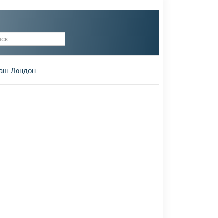
рма поиска
аш Лондон