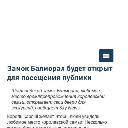
Вы здесь
Замок Балморал будет открыт
для посещения публики
Шотландский замок Балморал, любимое
место времяпрепровождения королевской
семьи, открывает свои двери для
экскурсий, сообщает Sky News.
Король Карл III желает, чтобы люди увидели
любимое место королевской семьи. Несколько
комнат будут открыты для посещения: