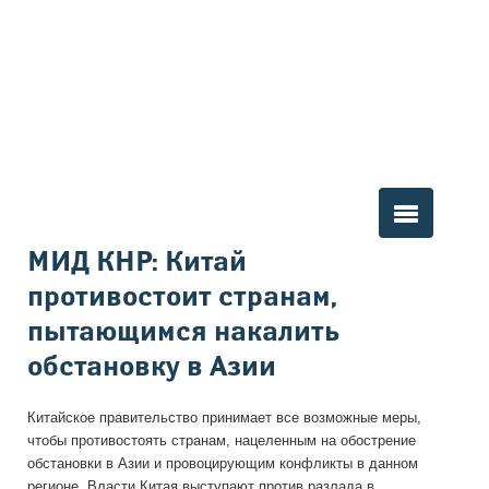
Вы здесь
МИД КНР: Китай
противостоит странам,
пытающимся накалить
обстановку в Азии
Китайское правительство принимает все возможные меры,
чтобы противостоять странам, нацеленным на обострение
обстановки в Азии и провоцирующим конфликты в данном
регионе. Власти Китая выступают против разлада в