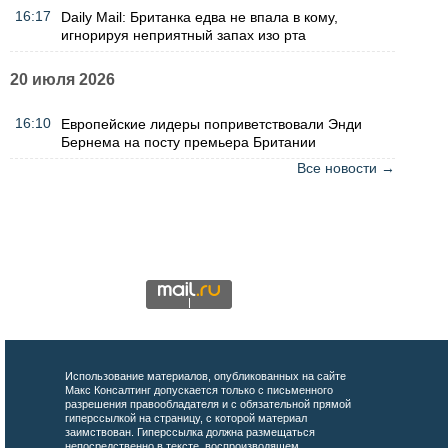
16:17
Daily Mail: Британка едва не впала в кому,
игнорируя неприятный запах изо рта
20 июля 2026
16:10
Европейские лидеры поприветствовали Энди
Бернема на посту премьера Британии
Все новости →
Использование материалов, опубликованных на сайте
Макс Консалтинг допускается только с письменного
разрешения правообладателя и с обязательной прямой
гиперссылкой на страницу, с которой материал
заимствован. Гиперссылка должна размещаться
непосредственно в тексте, воспроизводящем