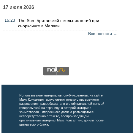
17 июля 2026
15:23
The Sun: Британский школьник погиб при
снорклинге в Малави
Все новости →
Использование материалов, опубликованных на сайте
Макс Консалтинг допускается только с письменного
разрешения правообладателя и с обязательной прямой
гиперссылкой на страницу, с которой материал
заимствован. Гиперссылка должна размещаться
непосредственно в тексте, воспроизводящем
оригинальный материал Макс Консалтинг, до или после
цитируемого блока.