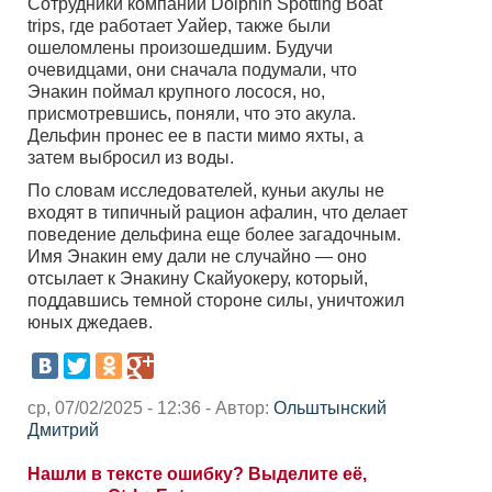
Сотрудники компании Dolphin Spotting Boat
trips, где работает Уайер, также были
ошеломлены произошедшим. Будучи
очевидцами, они сначала подумали, что
Энакин поймал крупного лосося, но,
присмотревшись, поняли, что это акула.
Дельфин пронес ее в пасти мимо яхты, а
затем выбросил из воды.
По словам исследователей, куньи акулы не
входят в типичный рацион афалин, что делает
поведение дельфина еще более загадочным.
Имя Энакин ему дали не случайно — оно
отсылает к Энакину Скайуокеру, который,
поддавшись темной стороне силы, уничтожил
юных джедаев.
ср, 07/02/2025 - 12:36 - Автор:
Ольштынский
Дмитрий
Нашли в тексте ошибку? Выделите её,