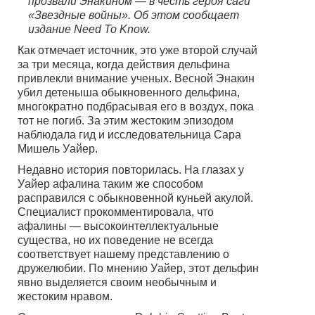
прозвали Энакином — в честь героя саги
«Звездные войны». Об этом сообщает
издание Need To Know.
Как отмечает источник, это уже второй случай
за три месяца, когда действия дельфина
привлекли внимание ученых. Весной Энакин
убил детеныша обыкновенного дельфина,
многократно подбрасывая его в воздух, пока
тот не погиб. За этим жестоким эпизодом
наблюдала гид и исследовательница Сара
Мишель Уайер.
Недавно история повторилась. На глазах у
Уайер афалина таким же способом
расправился с обыкновенной куньей акулой.
Специалист прокомментировала, что
афалины — высокоинтеллектуальные
существа, но их поведение не всегда
соответствует нашему представлению о
дружелюбии. По мнению Уайер, этот дельфин
явно выделяется своим необычным и
жестоким нравом.