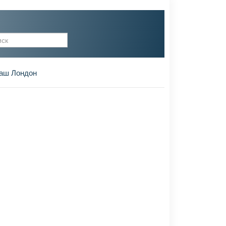
рма поиска
аш Лондон