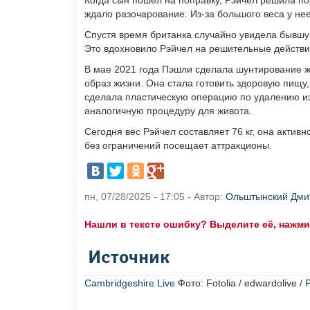
Когда сын пошел на поправку, Рэйчел решила по
ждало разочарование. Из-за большого веса у нее
Спустя время британка случайно увидела бывшу
Это вдохновило Рэйчел на решительные действи
В мае 2021 года Пэшли сделала шунтирование 
образ жизни. Она стала готовить здоровую пищу
сделала пластическую операцию по удалению изл
аналогичную процедуру для живота.
Сегодня вес Рэйчел составляет 76 кг, она актив
без ограничений посещает аттракционы.
пн, 07/28/2025 - 17:05 - Автор:
Ольштынский Дми
Нашли в тексте ошибку? Выделите её, нажмите
Источник
Cambridgeshire Live
Фото: Fotolia / edwardolive /