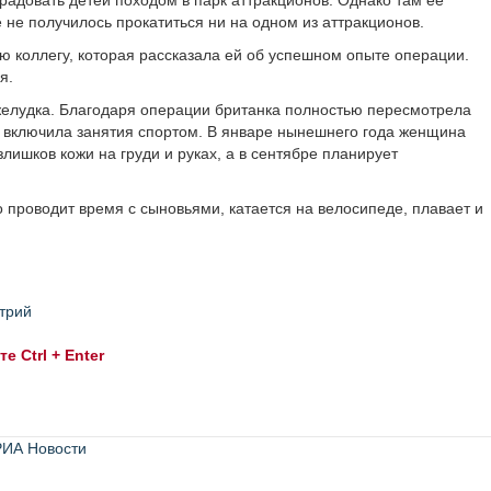
радовать детей походом в парк аттракционов. Однако там ее
 не получилось прокатиться ни на одном из аттракционов.
ю коллегу, которая рассказала ей об успешном опыте операции.
я.
желудка. Благодаря операции британка полностью пересмотрела
, включила занятия спортом. В январе нынешнего года женщина
ишков кожи на груди и руках, а в сентябре планирует
но проводит время с сыновьями, катается на велосипеде, плавает и
трий
 Ctrl + Enter
РИА Новости