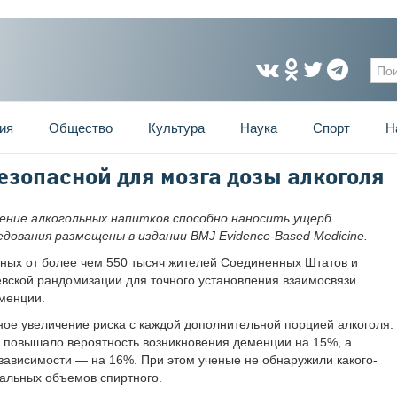
Фо
ия
Общество
Культура
Наука
Спорт
Н
езопасной для мозга дозы алкоголя
ение алкогольных напитков способно наносить ущерб
дования размещены в издании BMJ Evidence-Based Medicine.
ных от более чем 550 тысяч жителей Соединенных Штатов и
вской рандомизации для точного установления взаимосвязи
менции.
ое увеличение риска с каждой дополнительной порцией алкоголя.
 повышало вероятность возникновения деменции на 15%, а
 зависимости — на 16%. При этом ученые не обнаружили какого-
мальных объемов спиртного.