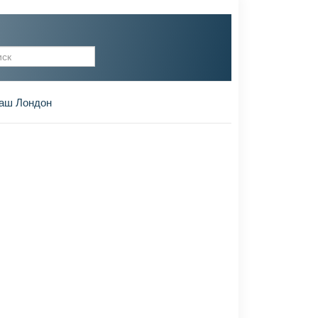
рма поиска
аш Лондон