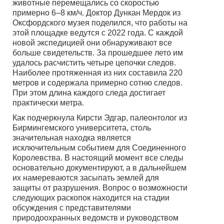
животные перемещались со скоростью
примерно 6–8 км/ч. Доктор Дункан Мердок из
Оксфордского музея поделился, что работы на
этой площадке ведутся с 2022 года. С каждой
новой экспедицией они обнаруживают все
больше свидетельств. За прошедшее лето им
удалось расчистить четыре цепочки следов.
Наиболее протяженная из них составила 220
метров и содержала примерно сотню следов.
При этом длина каждого следа достигает
практически метра.
Как подчеркнула Кирсти Эдгар, палеонтолог из
Бирмингемского университета, столь
значительная находка является
исключительным событием для Соединенного
Королевства. В настоящий момент все следы
основательно документируют, а в дальнейшем
их намереваются засыпать землей для
защиты от разрушения. Вопрос о возможности
следующих раскопок находится на стадии
обсуждения с представителями
природоохранных ведомств и руководством