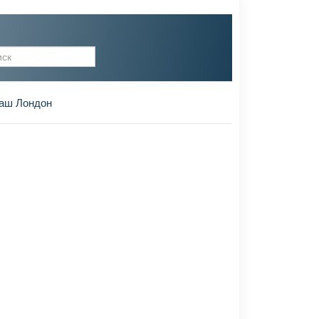
рма поиска
аш Лондон