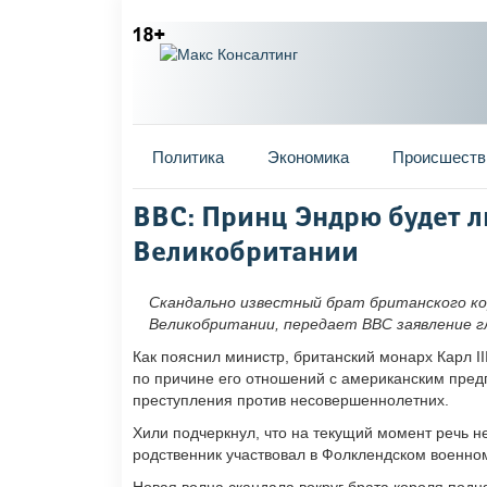
Главное меню
Политика
Экономика
Происшеств
Вы здесь
BBC: Принц Эндрю будет 
Великобритании
Скандально известный брат британского ко
Великобритании, передает BBC заявление 
Как пояснил министр, британский монарх Карл II
по причине его отношений с американским пр
преступления против несовершеннолетних.
Хили подчеркнул, что на текущий момент речь н
родственник участвовал в Фолклендском военном