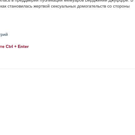
нялась в преддверии публикации мемуаров Вирджинии Джуффре. В
как становилась жертвой сексуальных домогательств со стороны
трий
 Ctrl + Enter