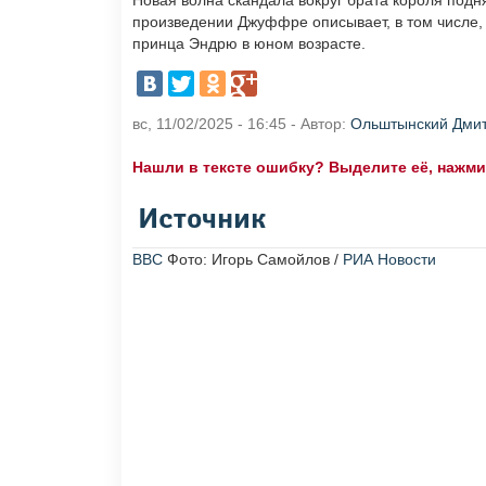
Новая волна скандала вокруг брата короля под
произведении Джуффре описывает, в том числе, 
принца Эндрю в юном возрасте.
вс, 11/02/2025 - 16:45 - Автор:
Ольштынский Дми
Нашли в тексте ошибку? Выделите её, нажмите
Источник
BBC
Фото: Игорь Самойлов /
РИА Новости