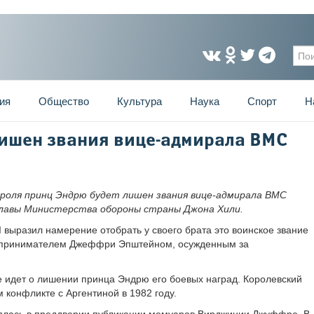
Фо
ия
Общество
Культура
Наука
Спорт
Н
лишен звания вице-адмирала ВМС
роля принц Эндрю будет лишен звания вице-адмирала ВМС
главы Министерства обороны страны Джона Хили.
I выразил намерение отобрать у своего брата это воинское звание
едпринимателем Джеффри Эпштейном, осужденным за
е идет о лишении принца Эндрю его боевых наград. Королевский
 конфликте с Аргентиной в 1982 году.